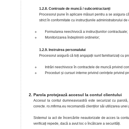
1.2.8. Controale de muncă / subcontractanți
Procesorul pune în aplicare măsuri pentru a se asigura că,
strict în conformitate cu instrucțiunile administratorului d
Formularea neechivocă a instrucțiunilor contractuale;
Monitorizarea îndeplinirii ordinelor;
1.2.9. Instruirea personalului
Procesorul asigură că toți angajații sunt familiarizați cu pro
Intrări neechivoce în contractele de muncă privind conf
Proceduri și cursuri interne privind cerințele privind p
Parola protejează accesul la contul clientului
Accesul la contul dumneavoastră este securizat cu parolă, 
corecte. ro.mfirma.eu recomandă clienților săi utilizarea une
Sistemul ia act de încercările neautorizate de acces la contul
verificați repede, dacă a avut loc o încălcare a securități.