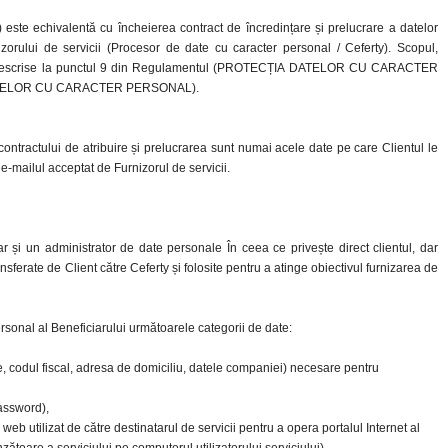
y) este echivalentă cu încheierea contract de încredințare și prelucrare a datelor
zorului de servicii (Procesor de date cu caracter personal / Ceferty). Scopul,
sunt descrise la punctul 9 din Regulamentul (PROTECȚIA DATELOR CU CARACTER
TELOR CU CARACTER PERSONAL).
contractului de atribuire și prelucrarea sunt numai acele date pe care Clientul le
e-mailul acceptat de Furnizorul de servicii.
r și un administrator de date personale În ceea ce privește direct clientul, dar
ferate de Client către Ceferty și folosite pentru a atinge obiectivul furnizarea de
rsonal al Beneficiarului următoarele categorii de date:
e, codul fiscal, adresa de domiciliu, datele companiei) necesare pentru
password),
b utilizat de către destinatarul de servicii pentru a opera portalul Internet al