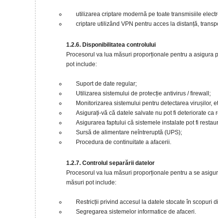
utilizarea criptare modernă pe toate transmisiile elect
criptare utilizând VPN pentru acces la distanță, transpo
1.2.6. Disponibilitatea controlului
Procesorul va lua măsuri proporționale pentru a asigura p
pot include:
Suport de date regular;
Utilizarea sistemului de protecție antivirus / firewall;
Monitorizarea sistemului pentru detectarea virușilor, et
Asigurați-vă că datele salvate nu pot fi deteriorate ca
Asigurarea faptului că sistemele instalate pot fi restau
Sursă de alimentare neîntreruptă (UPS);
Procedura de continuitate a afacerii.
1.2.7. Controlul separării datelor
Procesorul va lua măsuri proporționale pentru a se asigura
măsuri pot include:
Restricții privind accesul la datele stocate în scopuri d
Segregarea sistemelor informatice de afaceri.