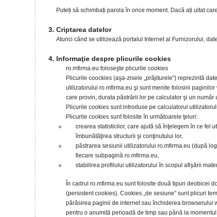
Puteți să schimbați parola în orice moment. Dacă ați uitat car
Criptarea datelor
Atunci când se utilizează portalul Internet al Furnizorului, dat
Informaţie despre plicurile cookies
ro.mfirma.eu foloseşte plicurile cookies
Plicurile coockies (aşa-zisele „prăjiturele") reprezintă date 
utilizatorului ro.mfirma.eu şi sunt menite folosirii pagin
care provin, durata păstrării lor pe calculator şi un număr 
Plicurile cookies sunt introduse pe calculatorul utilizator
Plicurile cookies sunt folosite în următoarele ţeluri:
crearea statisticilor, care ajută să înţelegem în ce fel 
îmbunătăţirea structurii şi conţinutului lor,
păstrarea sesiunii utilizatorului ro.mfirma.eu (după log
fiecare subpagină ro.mfirma.eu,
stabilirea profilului utilizatorului în scopul afişării mat
În cadrul ro.mfirma.eu sunt folosite două tipuri deobicei d
(persistent cookies). Cookies „de sesiune” sunt plicuri tem
părăsirea paginii de internet sau închiderea browserului we
pentru o anumită perioadă de timp sau până la momentul şte