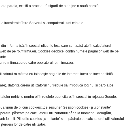
e era parola, există o procedură sigură de a obține o nouă parolă.
ele transferate între Serverul și computerul sunt criptate.
din informatică, în special plicurile text, care sunt păstrate în calculatorul
ilor web de pe ro.mfirma.eu. Cookies deobicei conţin numele paginilor web de pe
unic.
ului ro.mfirma.eu de către operatorul ro.mfirma.eu.
utilizatorul ro.mfirma.eu foloseşte paginile de internet, lucru ce face posibilă
are), datorită căreia utilizatorul nu trebuie să introducă loginul şi parola pe
erialelor potrivite pentru el în reţelele publicitare, în special în reţeaua Google.
ouă tipuri de plicuri cookies: „de sesiune” (session cookies) şi „constante”
porare, păstrate pe calculatorul utilizatorului până la momentul delogării,
b folosit. Plicurile cookies „constante” sunt păstrate pe calculatorul utilizatorului
rgerii lor de către utilizator.