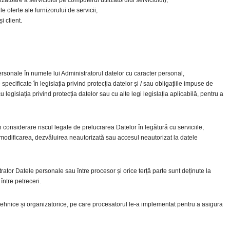
zătoare a serviciului pe computerul utilizatorului serviciului),
e oferte ale furnizorului de servicii,
i client.
rsonale în numele lui Administratorul datelor cu caracter personal,
cificate în legislația privind protecția datelor și / sau obligațiile impuse de
egislația privind protecția datelor sau cu alte legi legislația aplicabilă, pentru a
 considerare riscul legate de prelucrarea Datelor în legătură cu serviciile,
 modificarea, dezvăluirea neautorizată sau accesul neautorizat la datele
rator Datele personale sau între procesor și orice terță parte sunt deținute la
între petreceri.
ehnice și organizatorice, pe care procesatorul le-a implementat pentru a asigura