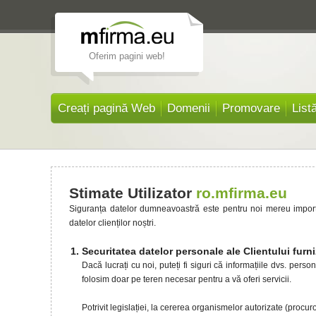
Oferim pagini web!
Creați pagină Web
Domenii
Promovare
List
Stimate Utilizator
ro.mfirma.eu
Siguranța datelor dumneavoastră este pentru noi mereu importan
datelor clienților noștri.
Securitatea datelor personale ale Clientului furni
Dacă lucrați cu noi, puteți fi siguri că informațiile dvs. per
folosim doar pe teren necesar pentru a vă oferi servicii.
Potrivit legislației, la cererea organismelor autorizate (procuro