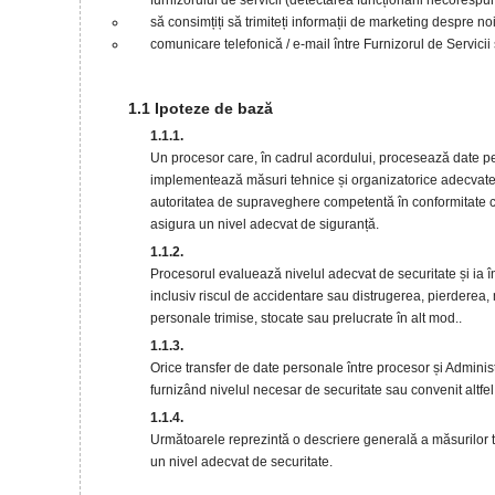
furnizorului de servicii (detectarea funcționării necorespun
să consimțiți să trimiteți informații de marketing despre noil
comunicare telefonică / e-mail între Furnizorul de Servicii ș
1.1 Ipoteze de bază
1.1.1.
Un procesor care, în cadrul acordului, procesează date pe
implementează măsuri tehnice și organizatorice adecvate spe
autoritatea de supraveghere competentă în conformitate cu l
asigura un nivel adecvat de siguranță.
1.1.2.
Procesorul evaluează nivelul adecvat de securitate și ia în
inclusiv riscul de accidentare sau distrugerea, pierderea,
personale trimise, stocate sau prelucrate în alt mod..
1.1.3.
Orice transfer de date personale între procesor și Administ
furnizând nivelul necesar de securitate sau convenit altfel 
1.1.4.
Următoarele reprezintă o descriere generală a măsurilor t
un nivel adecvat de securitate.