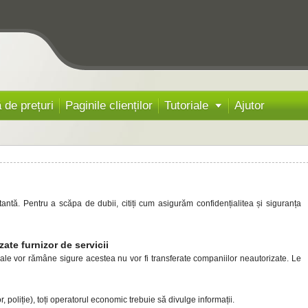
ă de prețuri
Paginile clienților
Tutoriale
Ajutor
tă. Pentru a scăpa de dubii, citiți cum asigurăm confidențialitea și siguranța
zate furnizor de servicii
sonale vor rămâne sigure acestea nu vor fi transferate companiilor neautorizate. Le
r, poliție), toți operatorul economic trebuie să divulge informații.