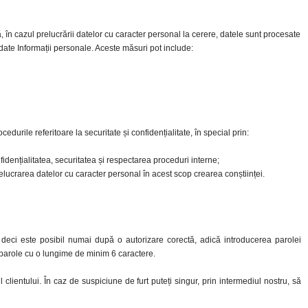
 în cazul prelucrării datelor cu caracter personal la cerere, datele sunt procesate
e date Informații personale. Aceste măsuri pot include:
cedurile referitoare la securitate și confidențialitate, în special prin:
idențialitatea, securitatea și respectarea proceduri interne;
relucrarea datelor cu caracter personal în acest scop crearea conștiinței.
deci este posibil numai după o autorizare corectă, adică introducerea parolei
i parole cu o lungime de minim 6 caractere.
 clientului. În caz de suspiciune de furt puteți singur, prin intermediul nostru, să