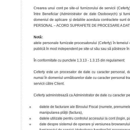
Crearea unui cont pe site-ul furnizorului de servicii (Cefert
între Beneficiar (Administrator de date Osobowych) și furni
domeniul de aplicare și detaliile acestuia contractele 
PERSONAL – ACORD SUPRAFETE DE PROCESARE A DA
Notă:
atele personale furnizate procesatorului (Ceferty) în temeiul 
publică în mod independent pe site-ul său sau să păstreze în 
În conformitate cu punctele 1.3.13 - 1.3.15 din regulament:
Ceferty este un procesator de date cu caracter personal, da
numai în domeniul următoarelor date cu caracter personal trans
servicii către Client.
Ceferty administrează ca Administrator de date cu caracter pe
datele de facturare ale Biroului Fiscal (numele, prenumel
manipularea plății (factura),
datele utilizate pentru controlul accesului la cont (login, 
date despre sistemul de operare și versiunea browserului we