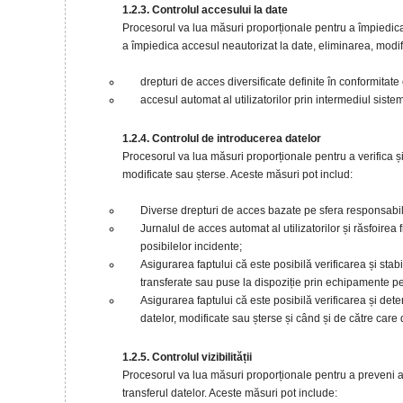
1.2.3. Controlul accesului la date
Procesorul va lua măsuri proporționale pentru a împiedica ac
a împiedica accesul neautorizat la date, eliminarea, modi
drepturi de acces diversificate definite în conformitate 
accesul automat al utilizatorilor prin intermediul siste
1.2.4. Controlul de introducerea datelor
Procesorul va lua măsuri proporționale pentru a verifica ș
modificate sau șterse. Aceste măsuri pot includ:
Diverse drepturi de acces bazate pe sfera responsabili
Jurnalul de acces automat al utilizatorilor și răsfoire
posibilelor incidente;
Asigurarea faptului că este posibilă verificarea și stabi
transferate sau puse la dispoziție prin echipamente pe
Asigurarea faptului că este posibilă verificarea și de
datelor, modificate sau șterse și când și de către care 
1.2.5. Controlul vizibilității
Procesorul va lua măsuri proporționale pentru a preveni 
transferul datelor. Aceste măsuri pot include: