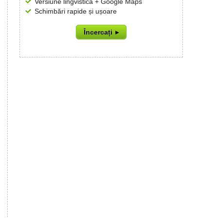
Versiune lingvistică + Google Maps
Schimbări rapide și ușoare
Încercați