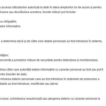
cesul utilizatorilor autorizați la date în afara drepturilor lor de acces și pentru
ficarea sau dezvăluirea acestora. Aceste măsuri pot include:
cu obligațiile;
melor informatice.
i a determina dacă și de către cine datele personale au fost introduse în sisteme,
tăților;
a frecventă a jurnalelor măsuri de securitate pentru detectarea și monitorizarea
lirea către care autorități datele informațiile cu caracter personal au fost sau pot fi
ntru transfer de date;
terminarea datelor personale care au fost introduse în sistemele de prelucrare a
datele au fost introduse, modificate sau șterse.
accesul, schimbarea neautorizată sau ștergerea datelor cu caracter personal la