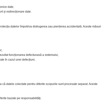
ronice date;
rt și redirecționare date.
rotecția datelor împotriva distrugerea sau pierderea accidentală. Aceste măsuri
c;
 rezultat funcționarea defectuoasă a sistemului;
rate în cazul unei defecțiuni;
 că datele colectate pentru diferite scopurile sunt procesate separat. Aceste
iferite bazate pe responsabilități;