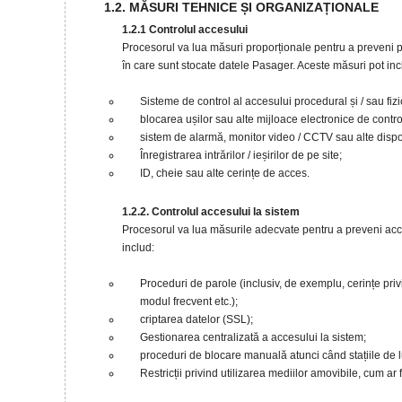
1.2. MĂSURI TEHNICE ȘI ORGANIZAȚIONALE
1.2.1 Controlul accesului
Procesorul va lua măsuri proporționale pentru a preveni p
în care sunt stocate datele Pasager. Aceste măsuri pot inc
Sisteme de control al accesului procedural și / sau fizi
blocarea ușilor sau alte mijloace electronice de contro
sistem de alarmă, monitor video / CCTV sau alte dispo
Înregistrarea intrărilor / ieșirilor de pe site;
ID, cheie sau alte cerințe de acces.
1.2.2. Controlul accesului la sistem
Procesorul va lua măsurile adecvate pentru a preveni acc
includ:
Proceduri de parole (inclusiv, de exemplu, cerințe pri
modul frecvent etc.);
criptarea datelor (SSL);
Gestionarea centralizată a accesului la sistem;
proceduri de blocare manuală atunci când stațiile d
Restricții privind utilizarea mediilor amovibile, cum ar