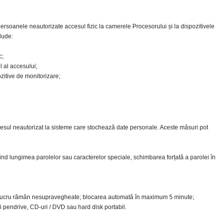
ersoanele neautorizate accesul fizic la camerele Procesorului și la dispozitivele
lude:
c;
l al accesului;
zitive de monitorizare;
esul neautorizat la sisteme care stochează date personale. Aceste măsuri pot
vind lungimea parolelor sau caracterelor speciale, schimbarea forțată a parolei în
e lucru rămân nesupravegheate; blocarea automată în maximum 5 minute;
 fi pendrive, CD-uri / DVD sau hard disk portabil.